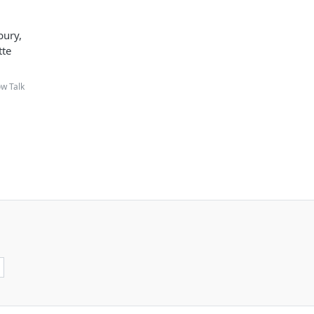
bury,
tte
ow Talk