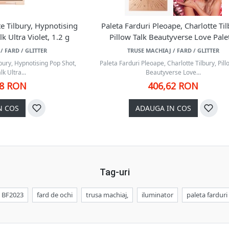
te Tilbury, Hypnotising
Paleta Farduri Pleoape, Charlotte Til
k Ultra Violet, 1.2 g
Pillow Talk Beautyverse Love Pale
/ FARD / GLITTER
TRUSE MACHIAJ / FARD / GLITTER
lbury, Hypnotising Pop Shot,
Paleta Farduri Pleoape, Charlotte Tilbury, Pill
lk Ultra...
Beautyverse Love...
58 RON
406,62 RON
N COS
ADAUGA IN COS
Tag-uri
BF2023
fard de ochi
trusa machiaj,
iluminator
paleta farduri