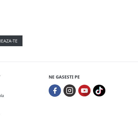
EAZA-TE
T
NE GASESTI PE
ola
e