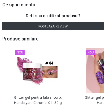
Ce spun clientii
Detii sau ai utilizat produsul?
POSTEAZA REVIEW
Produse similare
NOU
NOU
Glitter gel pentru fata si corp,
Glitter gel pe
Handaiyan, Chrome, 04, 32 g
Handa