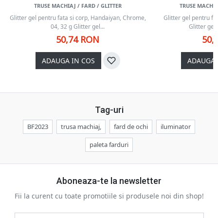
TRUSE MACHIAJ / FARD / GLITTER
TRUSE MACHIAJ
Glitter gel pentru fata si corp, Handaiyan, Chrome,
Glitter gel pentru f
04, 32 g Glitter gel...
Glitter gel-
50,74 RON
50,
ADAUGA IN COS
ADAUGA 
Tag-uri
BF2023
trusa machiaj,
fard de ochi
iluminator
paleta farduri
Aboneaza-te la newsletter
Fii la curent cu toate promotiile si produsele noi din shop!