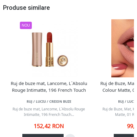
Produse similare
NOU
Ruj de buze mat, Lancome, L`Absolu
Ruj de Buze, Mat,
Rouge Intimatte, 196 French Touch
Colour Matte, 0
RUJ / LUCIU / CREION BUZE
RUJ / LUCI
Ruj de buze mat, Lancome, L`Absolu Rouge
Ruj de Buze, Mat, Ki
Intimatte, 196 French Touch...
Matte, 01 Ros
152,42 RON
99,