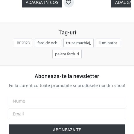
ADAUGA IN COS
ADAUGA 
Tag-uri
BF2023
fard de ochi
trusa machiaj,
iluminator
paleta farduri
Aboneaza-te la newsletter
Fii la curent cu toate promotiile si produsele noi din shop!
ABONEAZA-TE