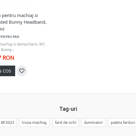
 pentru machiaj si
sted Bunny Headband,
oz
PENTRU PAR
machiaj si demachiere, W7,
 Bunny...
7 RON
N COS
Tag-uri
BF2023
trusa machiaj,
fard de ochi
iluminator
paleta farduri