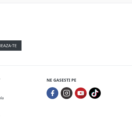
EAZA-TE
T
NE GASESTI PE
ola
e