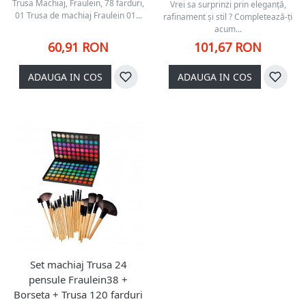
Trusa Machiaj, Fraulein, 78 farduri,
Vrei sa surprinzi prin eleganţă,
01 Trusa de machiaj Fraulein 01...
rafinament şi stil ? Completează-ţi
acum...
60,91 RON
101,67 RON
ADAUGA IN COS
ADAUGA IN COS
Set machiaj Trusa 24
pensule Fraulein38 +
Borseta + Trusa 120 farduri