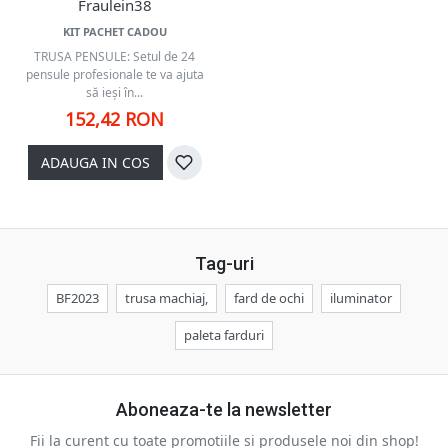
Fraulein38
KIT PACHET CADOU
TRUSA PENSULE: Setul de 24
pensule profesionale te va ajuta
să ieşi în...
152,42 RON
ADAUGA IN COS
Tag-uri
BF2023
trusa machiaj,
fard de ochi
iluminator
paleta farduri
Aboneaza-te la newsletter
Fii la curent cu toate promotiile si produsele noi din shop!