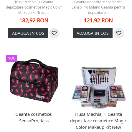
Trusa Machiaj + Geanta
Geanta depozitare cosmetice
depozitare cosmetice Magic Color
Senso Pro Milano Geanta pentru
Makeup Kit Trusa...
depozitare...
182,92 RON
121,92 RON
ADAUGA IN COS
ADAUGA IN COS
NOU
Geanta cosmetice,
Trusa Machiaj + Geanta
SensoPro, Kiss
depozitare cosmetice Magic
Color Makeup Kit New