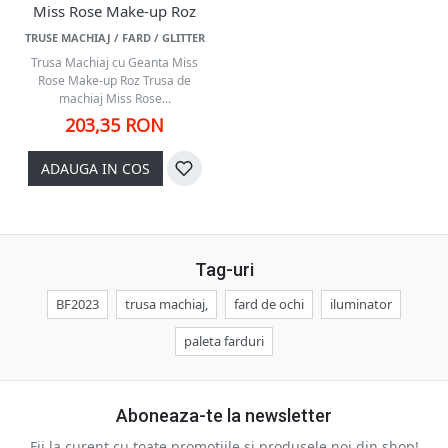
Miss Rose Make-up Roz
TRUSE MACHIAJ / FARD / GLITTER
Trusa Machiaj cu Geanta Miss
Rose Make-up Roz Trusa de
machiaj Miss Rose...
203,35 RON
ADAUGA IN COS
Tag-uri
BF2023
trusa machiaj,
fard de ochi
iluminator
paleta farduri
Aboneaza-te la newsletter
Fii la curent cu toate promotiile si produsele noi din shop!