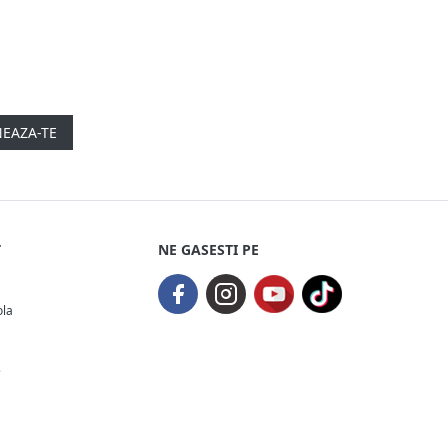
EAZA-TE
T
NE GASESTI PE
ola
e