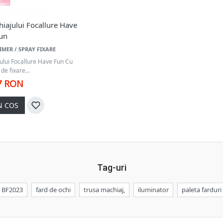
hiajului Focallure Have
un
IMER / SPRAY FIXARE
ului Focallure Have Fun Cu
de fixare...
7 RON
N COS
Tag-uri
BF2023
fard de ochi
trusa machiaj,
iluminator
paleta farduri