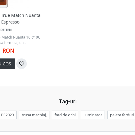
l True Match Nuanta
 Espresso
DE TEN
ue Match Nuanta 10R/10C
a formula, un...
1 RON
N COS
Tag-uri
BF2023
trusa machiaj,
fard de ochi
iluminator
paleta farduri