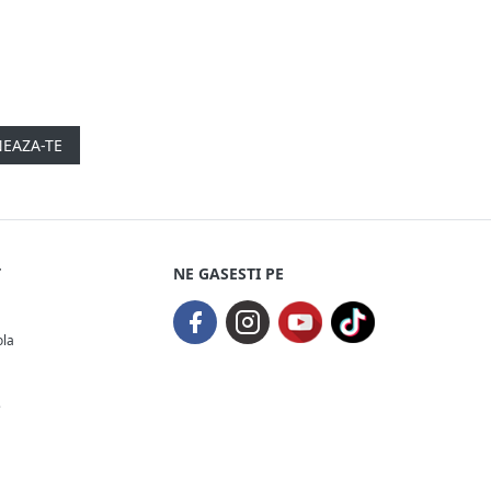
EAZA-TE
T
NE GASESTI PE
ola
e