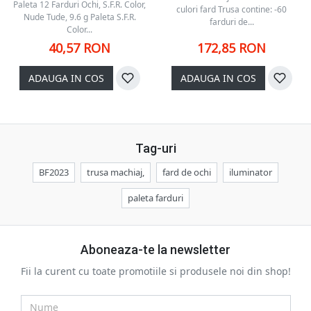
Paleta 12 Farduri Ochi, S.F.R. Color,
culori fard Trusa contine: -60
Nude Tude, 9.6 g Paleta S.F.R.
farduri de...
Color...
40,57 RON
172,85 RON
ADAUGA IN COS
ADAUGA IN COS
Tag-uri
BF2023
trusa machiaj,
fard de ochi
iluminator
paleta farduri
Aboneaza-te la newsletter
Fii la curent cu toate promotiile si produsele noi din shop!