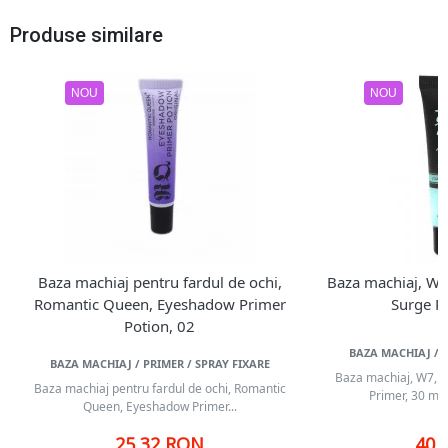
Produse similare
NOU
NOU
Baza machiaj pentru fardul de ochi,
Baza machiaj, W
Romantic Queen, Eyeshadow Primer
Surge P
Potion, 02
BAZA MACHIAJ / P
BAZA MACHIAJ / PRIMER / SPRAY FIXARE
Baza machiaj, W7, 
Baza machiaj pentru fardul de ochi, Romantic
Primer, 30 ml 
Queen, Eyeshadow Primer...
25,32 RON
40,