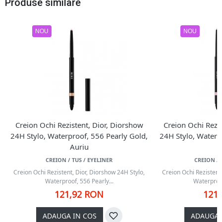
Produse similare
NOU
NOU
Creion Ochi Rezistent, Dior, Diorshow
Creion Ochi Rezi
24H Stylo, Waterproof, 556 Pearly Gold,
24H Stylo, Waterp
Auriu
CREION / TUS / EYELINER
CREION / 
Creion Ochi Rezistent, Dior, Diorshow 24H Stylo,
Creion Ochi Rezistent
Waterproof, 556 Pearly...
Waterproof
121,92 RON
121
ADAUGA IN COS
ADAUGA 