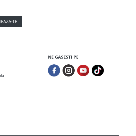
EAZA-TE
T
NE GASESTI PE
ola
e