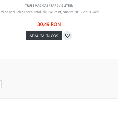
TRUSE MACHIAJ / FARD / GLITTER
rd de ochi lichid Loreal Infallible Eye Paint, Nuanta 201 Vicious Gold...
Fard d
30,49 RON
ADAUGA IN COS