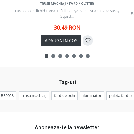
TRUSE MACHIAJ / FARD / GLITTER
Fard de ochi lichid Loreal Infallible Eye Paint, Nuanta 207 Sassy
Fa
Squad...
30,49 RON
ADAUGA IN COS
Tag-uri
BF2023
trusa machiaj,
fard de ochi
iluminator
paleta farduri
Aboneaza-te la newsletter