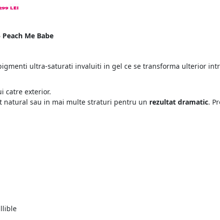
05 Peach Me Babe
pigmenti ultra-saturati invaluiti in gel ce se transforma ulterior in
i catre exterior.
ct natural sau in mai multe straturi pentru un
rezultat dramatic
. P
llible