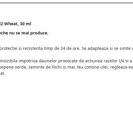
N2 Wheat, 30 ml
eche nu se mai produce.
 protectie si rezistenta timp de 24 de ore. Se adapteaza si se simte 
 invizibila impotriva daunelor provocate de actiunea razelor UV si a
 pepene verde, seminte de litchi si mar. Nu contine ulei, regleaza e
at.