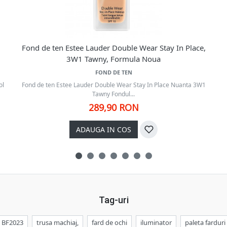
Fond de ten Estee Lauder Double Wear Stay In Place,
3W1 Tawny, Formula Noua
FOND DE TEN
ol
Fond de ten Estee Lauder Double Wear Stay In Place Nuanta 3W1
Tawny Fondul...
289,90 RON
ADAUGA IN COS
Tag-uri
BF2023
trusa machiaj,
fard de ochi
iluminator
paleta farduri