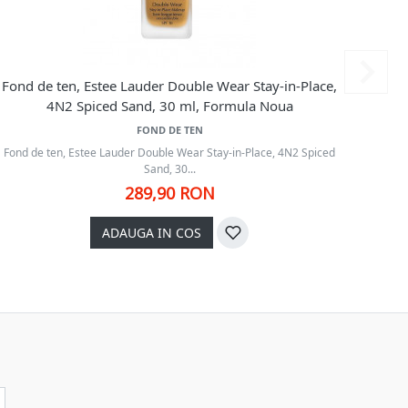
Fond de ten, Estee Lauder Double Wear Stay-in-Place,
Fond d
4N2 Spiced Sand, 30 ml, Formula Noua
FOND DE TEN
Fond de ten, Estee Lauder Double Wear Stay-in-Place, 4N2 Spiced
Fond d
Sand, 30...
289,90 RON
ADAUGA IN COS