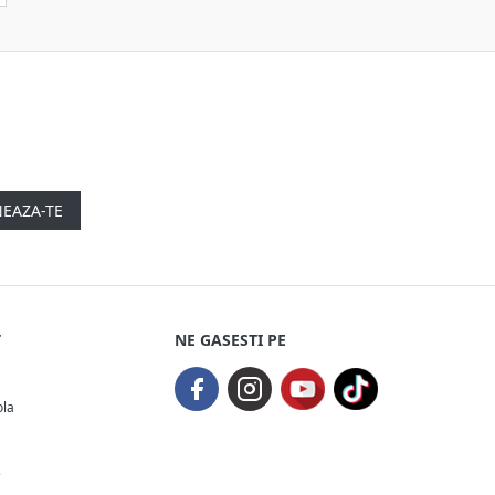
EAZA-TE
T
NE GASESTI PE
ola
e