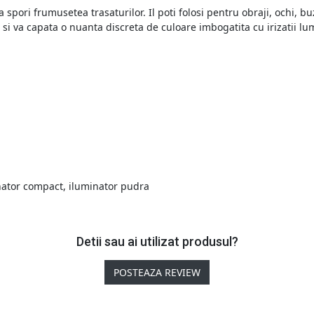
a spori frumusetea trasaturilor. Il poti folosi pentru obraji, ochi, 
ta si va capata o nuanta discreta de culoare imbogatita cu irizatii l
nator compact
,
iluminator pudra
Detii sau ai utilizat produsul?
POSTEAZA REVIEW