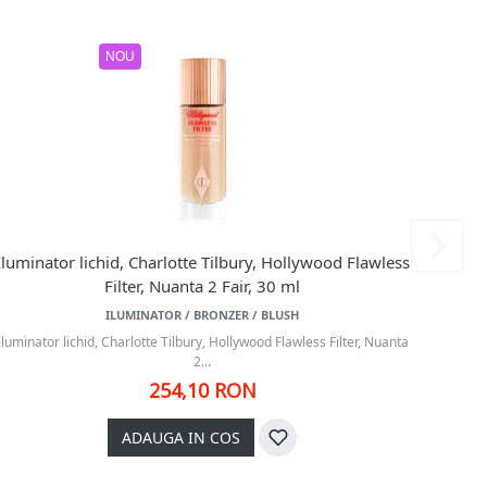
NOU
Iluminator lichid, Charlotte Tilbury, Hollywood Flawless
Ilum
Filter, Nuanta 2 Fair, 30 ml
ILUMINATOR / BRONZER / BLUSH
Iluminator lichid, Charlotte Tilbury, Hollywood Flawless Filter, Nuanta
Ilum
2...
254,10 RON
ADAUGA IN COS