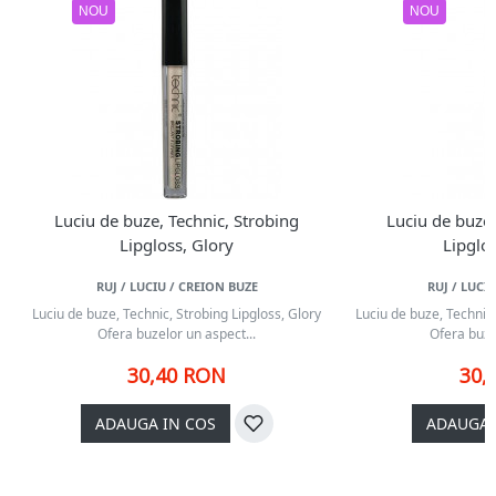
NOU
NOU
Luciu de buze, Technic, Strobing
Luciu de buze,
Lipgloss, Glory
Lipglo
RUJ / LUCIU / CREION BUZE
RUJ / LUCI
Luciu de buze, Technic, Strobing Lipgloss, Glory
Luciu de buze, Technic
Ofera buzelor un aspect...
Ofera buze
30,40 RON
30,
ADAUGA IN COS
ADAUGA 