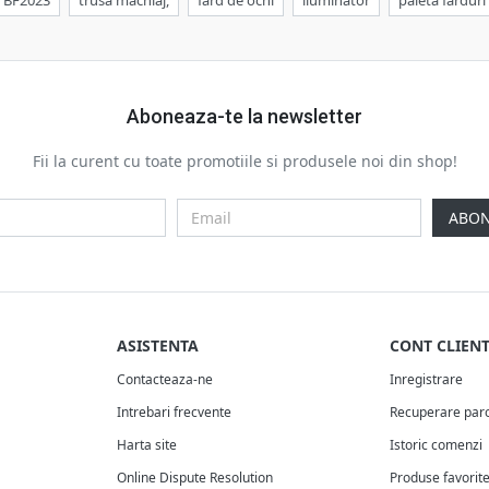
BF2023
trusa machiaj,
fard de ochi
iluminator
paleta farduri
Aboneaza-te la newsletter
Fii la curent cu toate promotiile si produsele noi din shop!
ABON
ASISTENTA
CONT CLIEN
Contacteaza-ne
Inregistrare
Intrebari frecvente
Recuperare par
Harta site
Istoric comenzi
Online Dispute Resolution
Produse favorit