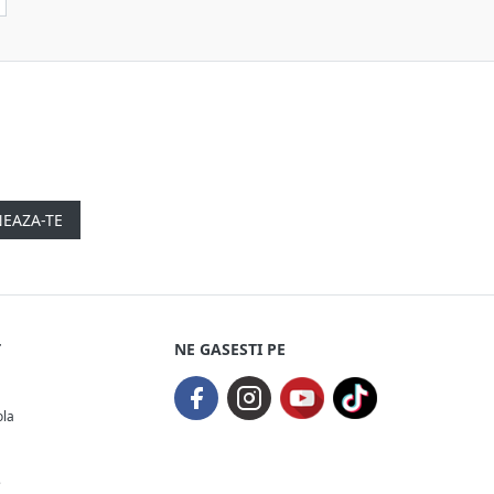
EAZA-TE
T
NE GASESTI PE
ola
e