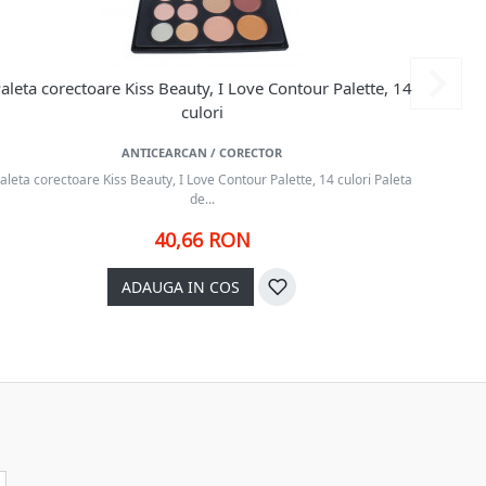
aleta corectoare Kiss Beauty, I Love Contour Palette, 14
Pale
culori
ANTICEARCAN / CORECTOR
aleta corectoare Kiss Beauty, I Love Contour Palette, 14 culori Paleta
Paleta
de...
40,66 RON
ADAUGA IN COS