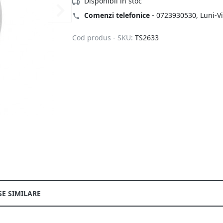
Disponibil in stoc
Comenzi telefonice
-
0723930530
, Luni-V
Cod produs - SKU:
TS2633
E SIMILARE