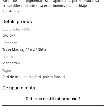
Fardurile sunt pigmentate si se aplica usor, permitandu-ti sa
creezi diferite efecte si sa experimentezi cu machiaje
indraznete.
Detalii produs
Cod produs - SKU
VES1243
Categorie
Truse Machiaj / Fard / Glitter
Producator
Manhattan
Taguri
fard de ochi
,
paleta fard
,
paleta farduri
Ce spun clientii
Detii sau ai utilizat produsul?