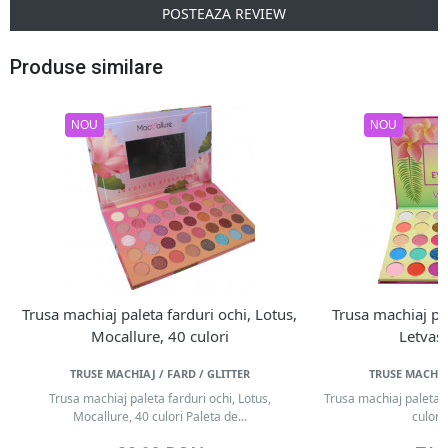
POSTEAZA REVIEW
Produse similare
NOU
NOU
Trusa machiaj paleta farduri ochi, Lotus,
Trusa machiaj pal
Mocallure, 40 culori
Letvass
TRUSE MACHIAJ / FARD / GLITTER
TRUSE MACHIAJ
Trusa machiaj paleta farduri ochi, Lotus,
Trusa machiaj paleta f
Mocallure, 40 culori Paleta de...
culori 