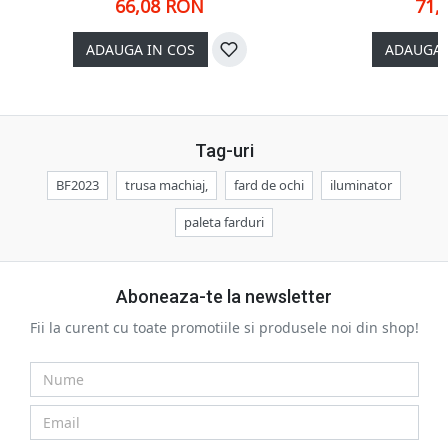
66,08 RON
71,
ADAUGA IN COS
ADAUGA 
Tag-uri
BF2023
trusa machiaj,
fard de ochi
iluminator
paleta farduri
Aboneaza-te la newsletter
Fii la curent cu toate promotiile si produsele noi din shop!