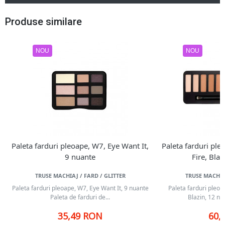
Produse similare
NOU
NOU
Paleta farduri pleoape, W7, Eye Want It,
Paleta farduri pl
9 nuante
Fire, Bla
TRUSE MACHIAJ / FARD / GLITTER
TRUSE MACHIAJ
Paleta farduri pleoape, W7, Eye Want It, 9 nuante
Paleta farduri pleoa
Paleta de farduri de...
Blazin, 12 nu
35,49 RON
60,