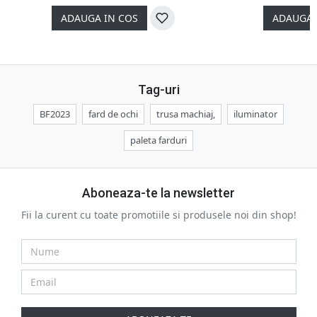
ADAUGA IN COS
ADAUGA 
Tag-uri
BF2023
fard de ochi
trusa machiaj,
iluminator
paleta farduri
Aboneaza-te la newsletter
Fii la curent cu toate promotiile si produsele noi din shop!