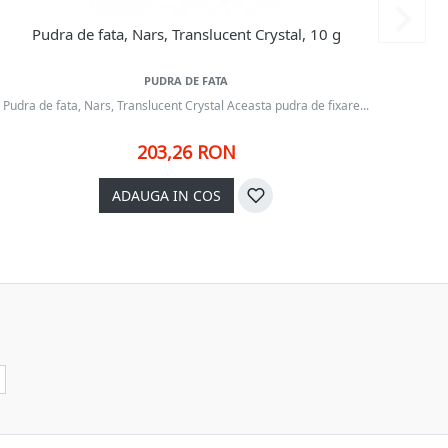
Pudra de fata, Nars, Translucent Crystal, 10 g
P
PUDRA DE FATA
Pudra 
Pudra de fata, Nars, Translucent Crystal Aceasta pudra de fixare...
203,26 RON
ADAUGA IN COS