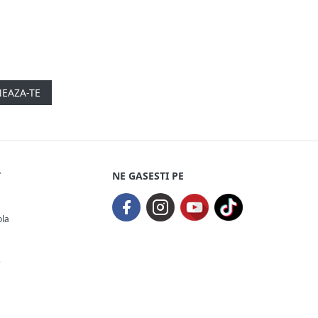
EAZA-TE
T
NE GASESTI PE
ola
e