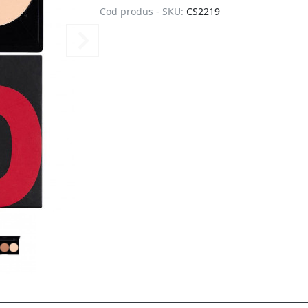
Cod produs - SKU:
CS2219