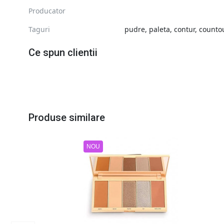
Producator
Taguri
pudre
,
paleta
,
contur
,
countou
Ce spun clientii
Produse similare
NOU