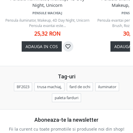
Night, Unicorn
Makeup, F
PENSULE MACHIAJ
PENSU
Pensula iluminator, Makeup, 4D Day Night, Unicorn
Pensula evantai pentr
Pensula evantai este...
Brush, Roz A
25,32 RON
30,
ADAUGA IN COS
ADAUGA 
Tag-uri
BF2023
trusa machiaj,
fard de ochi
iluminator
paleta farduri
Aboneaza-te la newsletter
Fii la curent cu toate promotiile si produsele noi din shop!