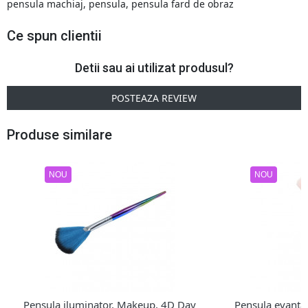
pensula machiaj
,
pensula
,
pensula fard de obraz
Ce spun clientii
Detii sau ai utilizat produsul?
POSTEAZA REVIEW
Produse similare
NOU
NOU
Pensula iluminator, Makeup, 4D Day
Pensula evantai