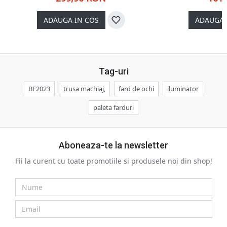
ADAUGA IN COS
ADAUGA 
Tag-uri
BF2023
trusa machiaj,
fard de ochi
iluminator
paleta farduri
Aboneaza-te la newsletter
Fii la curent cu toate promotiile si produsele noi din shop!