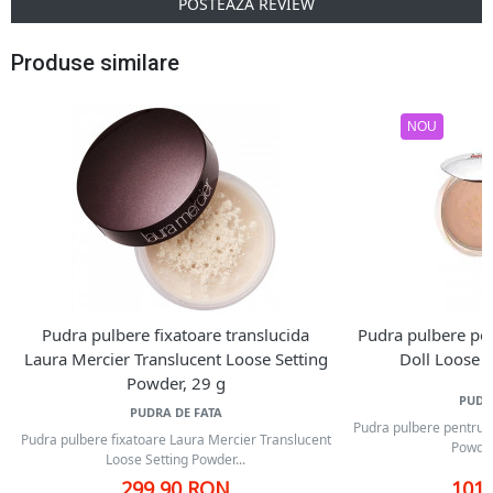
POSTEAZA REVIEW
Produse similare
NOU
Pudra pulbere fixatoare translucida
Pudra pulbere pen
Laura Mercier Translucent Loose Setting
Doll Loose 
Powder, 29 g
PUDR
PUDRA DE FATA
Pudra pulbere pentru f
Pudra pulbere fixatoare Laura Mercier Translucent
Powder,
Loose Setting Powder...
299,90 RON
101