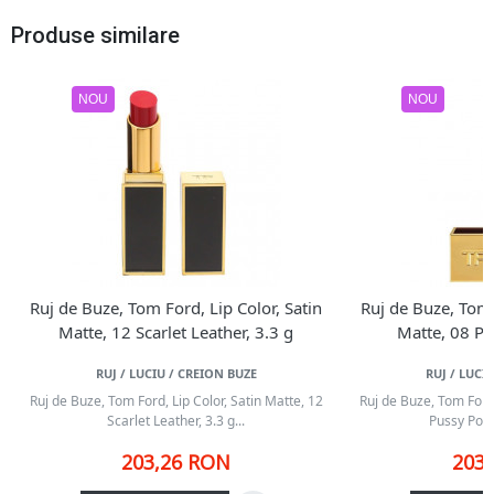
Produse similare
NOU
NOU
Ruj de Buze, Tom Ford, Lip Color, Satin
Ruj de Buze, Tom 
Matte, 12 Scarlet Leather, 3.3 g
Matte, 08 Pu
RUJ / LUCIU / CREION BUZE
RUJ / LUCI
Ruj de Buze, Tom Ford, Lip Color, Satin Matte, 12
Ruj de Buze, Tom Ford,
Scarlet Leather, 3.3 g...
Pussy Power
203,26 RON
203