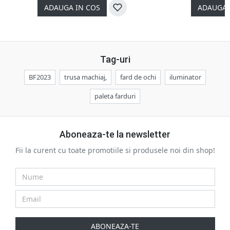
ADAUGA IN COS
ADAUGA 
Tag-uri
BF2023
trusa machiaj,
fard de ochi
iluminator
paleta farduri
Aboneaza-te la newsletter
Fii la curent cu toate promotiile si produsele noi din shop!
ABONEAZA-TE