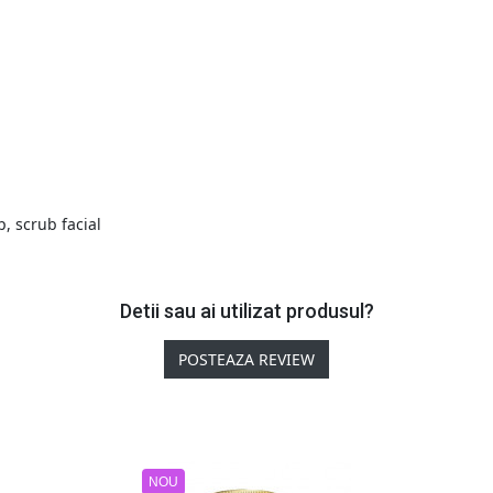
p
,
scrub facial
Detii sau ai utilizat produsul?
POSTEAZA REVIEW
NOU