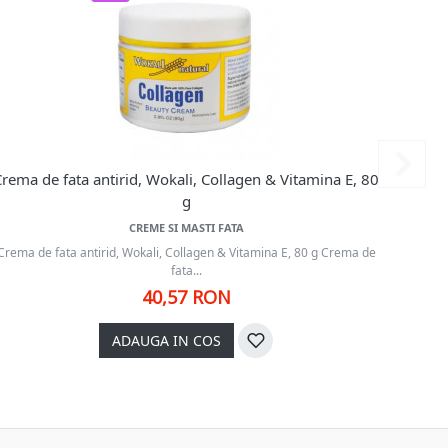
rema de fata antirid, Wokali, Collagen & Vitamina E, 80
Masc
g
CREME SI MASTI FATA
Crema de fata antirid, Wokali, Collagen & Vitamina E, 80 g Crema de
Mas
fata...
40,57 RON
ADAUGA IN COS