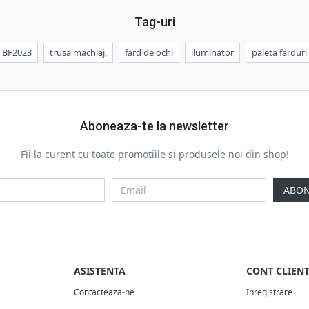
Tag-uri
BF2023
trusa machiaj,
fard de ochi
iluminator
paleta farduri
Aboneaza-te la newsletter
Fii la curent cu toate promotiile si produsele noi din shop!
ABON
ASISTENTA
CONT CLIEN
Contacteaza-ne
Inregistrare