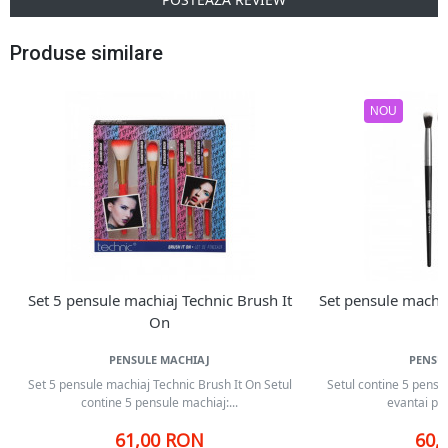
Produse similare
NOU
Set 5 pensule machiaj Technic Brush It
Set pensule machi
On
PENSULE MACHIAJ
PENSU
Set 5 pensule machiaj Technic Brush It On Setul
Setul contine 5 pensu
contine 5 pensule machiaj:...
evantai pen
61,00 RON
60,