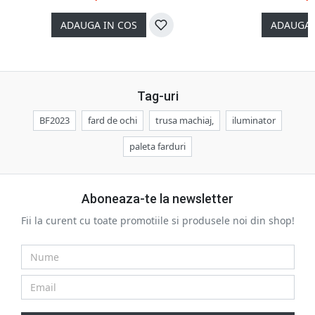
ADAUGA IN COS
ADAUGA 
Tag-uri
BF2023
fard de ochi
trusa machiaj,
iluminator
paleta farduri
Aboneaza-te la newsletter
Fii la curent cu toate promotiile si produsele noi din shop!