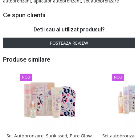
autobronzant
,
aplicator autobronzant
,
set autobronzare
Ce spun clientii
Detii sau ai utilizat produsul?
POSTEAZA REVIEW
Produse similare
NOU
NOU
Set Autobronzare, Sunkissed, Pure Glow
Set autobronzare