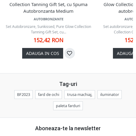
Collection Tanning Gift Set, cu Spuma
Glow Collection
Autobronzanta Medium
autobro
AUTOBRONZANTE
AUTO
Set Autobronzare, Sunkissed, Pure Glow Collection
Set autobronzare, 
Tanning Gift Set, cu...
Collection Gi
152,42 RON
152
ADAUGA IN COS
ADAUGA 
Tag-uri
BF2023
fard de ochi
trusa machiaj,
iluminator
paleta farduri
Aboneaza-te la newsletter