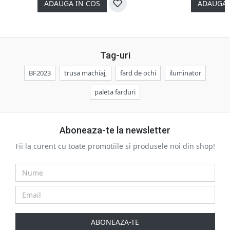
ADAUGA IN COS
ADAUGA 
Tag-uri
BF2023
trusa machiaj,
fard de ochi
iluminator
paleta farduri
Aboneaza-te la newsletter
Fii la curent cu toate promotiile si produsele noi din shop!
ABONEAZA-TE