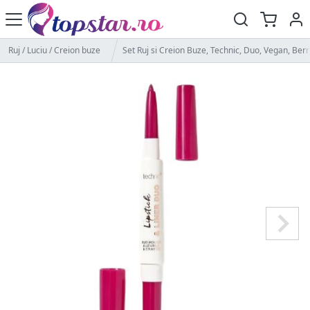
Ruj / Luciu / Creion buze
Set Ruj si Creion Buze, Technic, Duo, Vegan, Berr