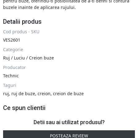
pentru buze, oferindu-ti posibilitatea de a-ti defini si contura
buzele inainte de aplicarea rujului.
Detalii produs
Cod produs - SKU
VES2601
Categorie
Ruj / Luciu / Creion buze
Producator
Technic
Taguri
ruj
,
ruj de buze
,
creion
,
creion de buze
Ce spun clientii
Detii sau ai utilizat produsul?
POSTEAZA REVIEW