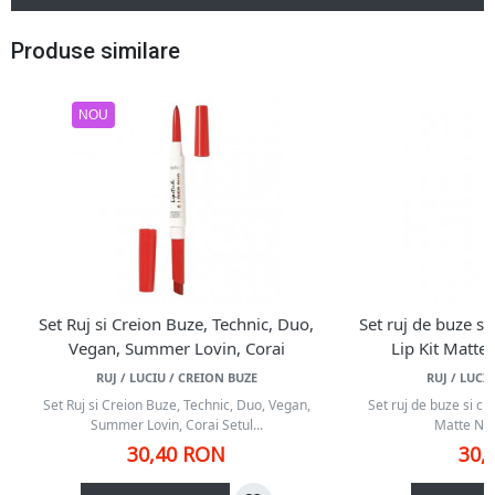
Produse similare
NOU
Set Ruj si Creion Buze, Technic, Duo,
Set ruj de buze si
Vegan, Summer Lovin, Corai
Lip Kit Matte
RUJ / LUCIU / CREION BUZE
RUJ / LUCI
Set Ruj si Creion Buze, Technic, Duo, Vegan,
Set ruj de buze si cr
Summer Lovin, Corai Setul...
Matte Nua
30,40 RON
30,