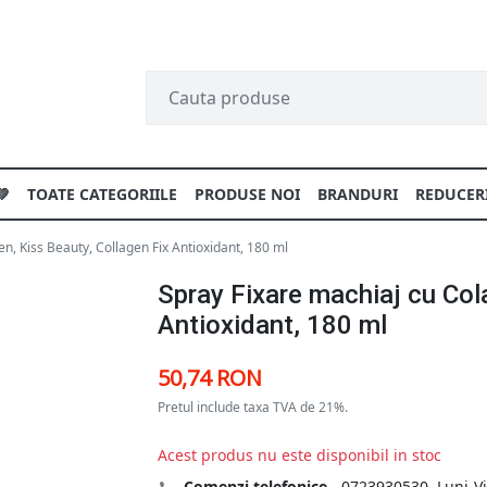
💚
TOATE CATEGORIILE
PRODUSE NOI
BRANDURI
REDUCER
n, Kiss Beauty, Collagen Fix Antioxidant, 180 ml
Spray Fixare machiaj cu Col
Antioxidant, 180 ml
50,74 RON
Pretul include taxa TVA de 21%.
Acest produs nu este disponibil in stoc
Comenzi telefonice
-
0723930530
, Luni-V