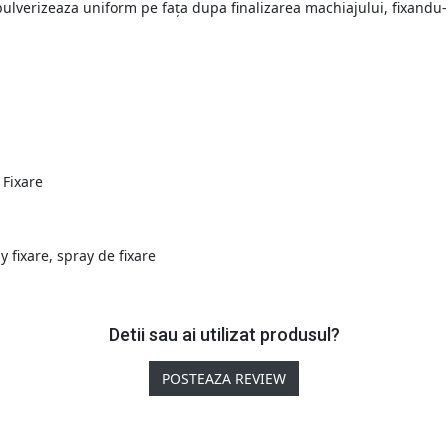
 pulverizeaza uniform pe fața dupa finalizarea machiajului, fixand
 Fixare
y fixare
,
spray de fixare
Detii sau ai utilizat produsul?
POSTEAZA REVIEW