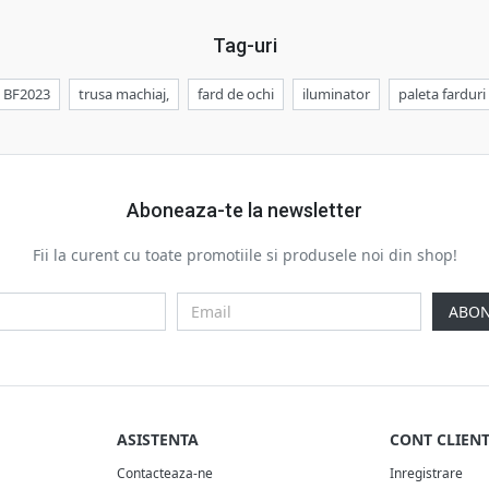
Tag-uri
BF2023
trusa machiaj,
fard de ochi
iluminator
paleta farduri
Aboneaza-te la newsletter
Fii la curent cu toate promotiile si produsele noi din shop!
ABON
ASISTENTA
CONT CLIEN
Contacteaza-ne
Inregistrare