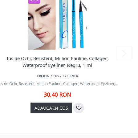
NOU
Tus de Ochi, Rezistent, Million Pauline, Collagen,
Tus de
Waterproof Eyeliner, Negru, 1 ml
CREION / TUS / EYELINER
us de Ochi, Rezistent, Million Pauline, Collagen, Waterproof Eyeliner,...
Aplica o 
30,40 RON
ADAUGA IN COS