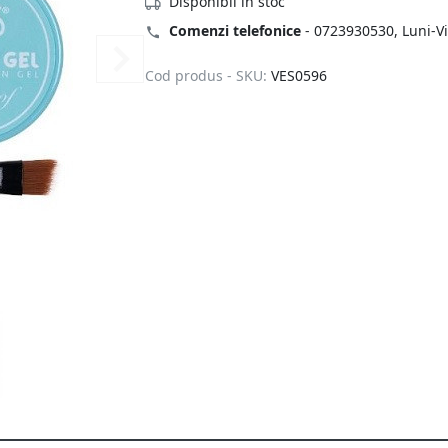
Disponibil in stoc
Comenzi telefonice
-
0723930530
, Luni-V
Cod produs - SKU:
VES0596