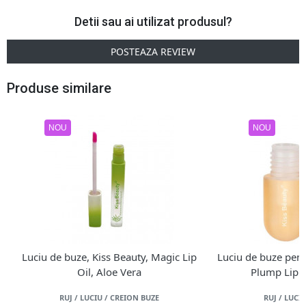
Detii sau ai utilizat produsul?
POSTEAZA REVIEW
Produse similare
NOU
NOU
Luciu de buze, Kiss Beauty, Magic Lip
Luciu de buze pent
Oil, Aloe Vera
Plump Lip 
RUJ / LUCIU / CREION BUZE
RUJ / LUCI