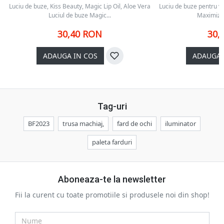
Luciu de buze, Kiss Beauty, Magic Lip Oil, Aloe Vera
Luciu de buze pentru v
Luciul de buze Magic...
Maximizer,
30,40 RON
30,
ADAUGA IN COS
ADAUGA 
Tag-uri
BF2023
trusa machiaj,
fard de ochi
iluminator
paleta farduri
Aboneaza-te la newsletter
Fii la curent cu toate promotiile si produsele noi din shop!