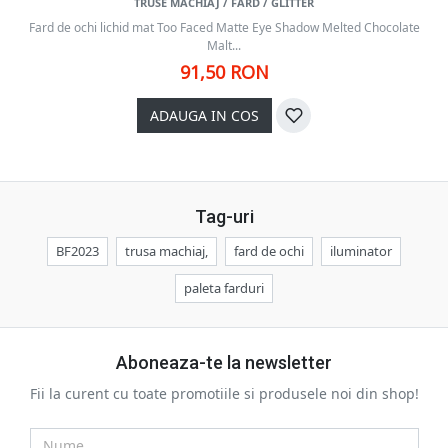
TRUSE MACHIAJ / FARD / GLITTER
Fard de ochi lichid mat Too Faced Matte Eye Shadow Melted Chocolate
Malt...
91,50 RON
ADAUGA IN COS
Tag-uri
BF2023
trusa machiaj,
fard de ochi
iluminator
paleta farduri
Aboneaza-te la newsletter
Fii la curent cu toate promotiile si produsele noi din shop!