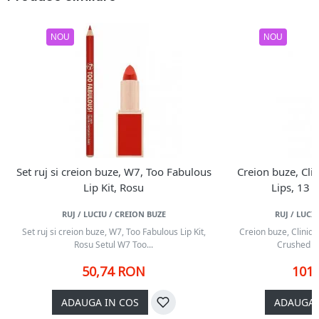
NOU
NOU
Set ruj si creion buze, W7, Too Fabulous
Creion buze, Cli
Lip Kit, Rosu
Lips, 13 
RUJ / LUCIU / CREION BUZE
RUJ / LUCI
Set ruj si creion buze, W7, Too Fabulous Lip Kit,
Creion buze, Cliniqu
Rosu Setul W7 Too...
Crushed Be
50,74 RON
101
ADAUGA IN COS
ADAUGA 