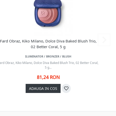
Fard Obraz, Kiko Milano, Dolce Diva Baked Blush Trio,
Fard
02 Better Coral, 5 g
ILUMINATOR / BRONZER / BLUSH
ard Obraz, Kiko Milano, Dolce Diva Baked Blush Trio, 02 Better Coral,
Fard Ob
5 g...
81,24 RON
ADAUGA IN COS