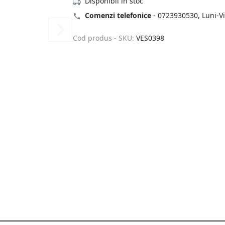
Disponibil in stoc
Comenzi telefonice
-
0723930530
, Luni-V
Cod produs - SKU:
VES0398