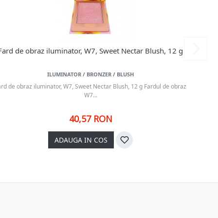
Fard de obraz iluminator, W7, Sweet Nectar Blush, 12 g
Paleta
ILUMINATOR / BRONZER / BLUSH
ard de obraz iluminator, W7, Sweet Nectar Blush, 12 g Fardul de obraz
Palet
W7...
40,57 RON
ADAUGA IN COS