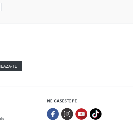
EAZA-TE
T
NE GASESTI PE
ola