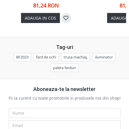
81,24 RON
81,
ADAUGA IN COS
ADAUGA 
Tag-uri
BF2023
fard de ochi
trusa machiaj,
iluminator
paleta farduri
Aboneaza-te la newsletter
Fii la curent cu toate promotiile si produsele noi din shop!