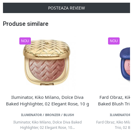
POSTEAZA REVIEW
Produse similare
NOU
NOU
Iluminator, Kiko Milano, Dolce Diva
Fard Obraz, Kik
Baked Highlighter, 02 Elegant Rose, 10 g
Baked Blush Trio,
ILUMINATOR / BRONZER / BLUSH
ILUMINATOR /
Iluminator, Kiko Milano, Dolce Diva Baked
Fard Obraz, Kiko Mila
Highlighter, 02 Elegant Rose, 10...
Trio, 02 Bet