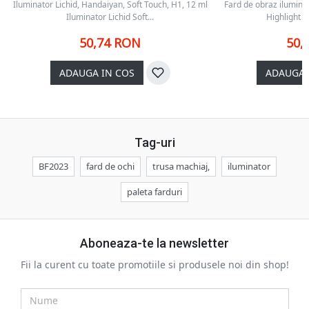
Iluminator Lichid, Handaiyan, Soft Touch, H1, 12 ml
Fard de obraz ilumina
Iluminator Lichid Soft...
Highlight &
50,74 RON
50,
ADAUGA IN COS
ADAUGA 
Tag-uri
BF2023
fard de ochi
trusa machiaj,
iluminator
paleta farduri
Aboneaza-te la newsletter
Fii la curent cu toate promotiile si produsele noi din shop!