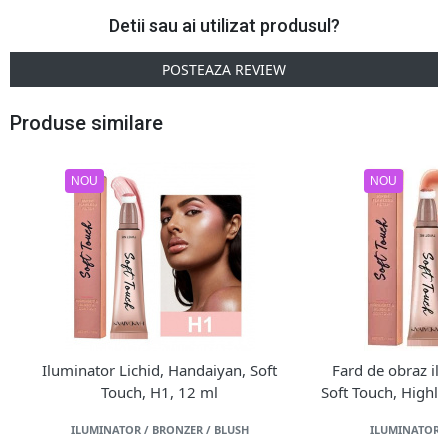
Detii sau ai utilizat produsul?
POSTEAZA REVIEW
Produse similare
NOU
NOU
Iluminator Lichid, Handaiyan, Soft
Fard de obraz il
Touch, H1, 12 ml
Soft Touch, Highli
ILUMINATOR / BRONZER / BLUSH
ILUMINATOR /