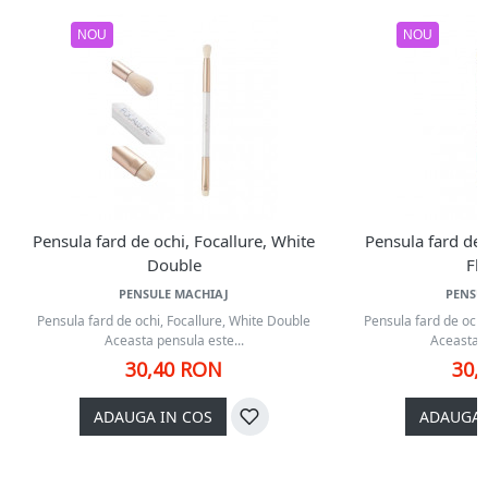
NOU
NOU
Pensula fard de ochi, Focallure, White
Pensula fard de 
Double
Fl
PENSULE MACHIAJ
PENSU
Pensula fard de ochi, Focallure, White Double
Pensula fard de ochi,
Aceasta pensula este...
Aceasta p
30,40 RON
30,
ADAUGA IN COS
ADAUGA 