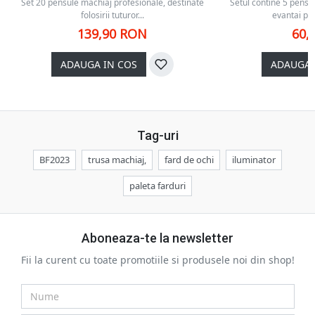
Set 20 pensule machiaj profesionale, destinate
Setul contine 5 pensu
folosirii tuturor...
evantai pen
139,90 RON
60,
ADAUGA IN COS
ADAUGA 
Tag-uri
BF2023
trusa machiaj,
fard de ochi
iluminator
paleta farduri
Aboneaza-te la newsletter
Fii la curent cu toate promotiile si produsele noi din shop!