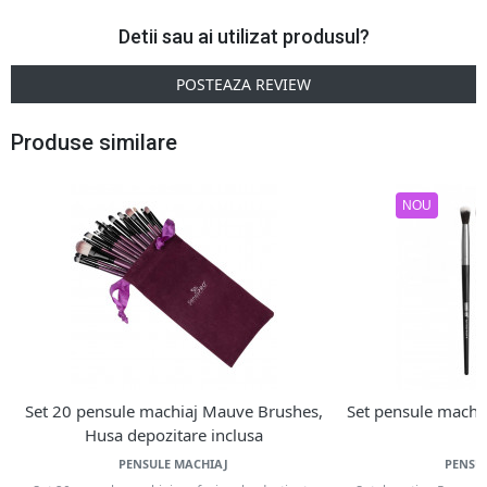
Detii sau ai utilizat produsul?
POSTEAZA REVIEW
Produse similare
NOU
Set 20 pensule machiaj Mauve Brushes,
Set pensule machi
Husa depozitare inclusa
PENSULE MACHIAJ
PENSU