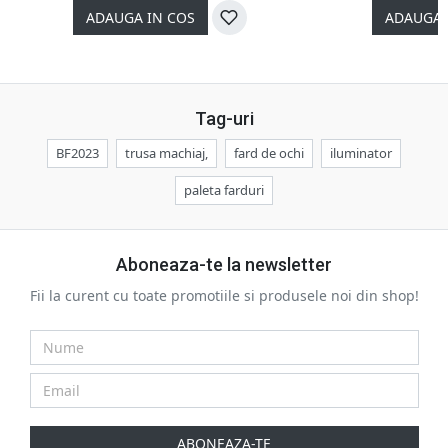
ADAUGA IN COS
ADAUGA 
Tag-uri
BF2023
trusa machiaj,
fard de ochi
iluminator
paleta farduri
Aboneaza-te la newsletter
Fii la curent cu toate promotiile si produsele noi din shop!
ABONEAZA-TE