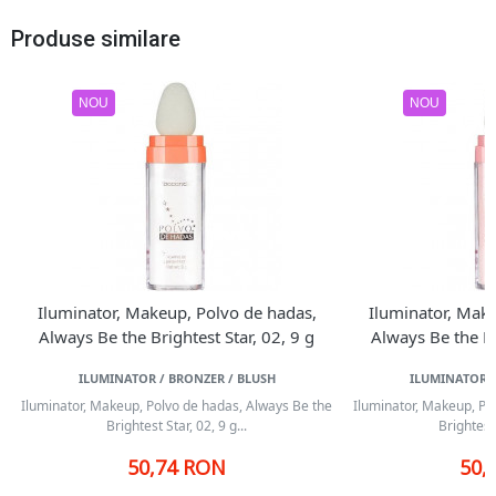
Produse similare
NOU
NOU
Iluminator, Makeup, Polvo de hadas,
Iluminator, Mak
Always Be the Brightest Star, 02, 9 g
Always Be the Br
ILUMINATOR / BRONZER / BLUSH
ILUMINATOR /
Iluminator, Makeup, Polvo de hadas, Always Be the
Iluminator, Makeup, Po
Brightest Star, 02, 9 g...
Brightest 
50,74 RON
50,